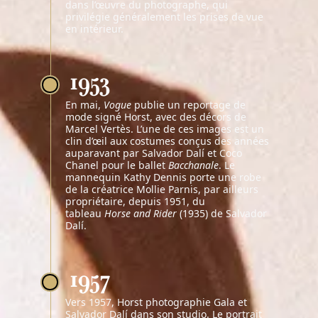
dans l’œuvre du photographe, qui
privilégie généralement les prises de vue
en intérieur.
1953
En mai,
Vogue
publie un reportage de
mode signé Horst, avec des décors de
Marcel Vertès. L’une de ces images est un
clin d’œil aux costumes conçus des années
auparavant par Salvador Dalí et Coco
Chanel pour le ballet
Bacchanale
. Le
mannequin Kathy Dennis porte une robe
de la créatrice Mollie Parnis, par ailleurs
propriétaire, depuis 1951, du
tableau
Horse and Rider
(1935) de Salvador
Dalí.
1957
Vers 1957, Horst photographie Gala et
Salvador Dalí dans son studio. Le portrait