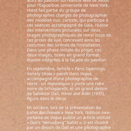
alors au pavillon surréaliste
Rêve de Vénus
pour l’Exposition universelle de New York.
Horst fait partie du groupe de
photographes chargés de photographier
des modèles nus. L’artiste, qui participe à
ces séances accompagné de Gala, réalise
des interventions picturales sur deux
tirages photographiques de Horst issus de
ces prises de vue,
concevant ainsi les
costumes des sirènes de l’installation
.
Dans une phase initiale du projet, ces
deux images, tirées en grand format,
étaient intégrées à la façade du pavillon.
En septembre, l’article « Paris Openings.
Variety Show » paraît dans
Vogue
,
accompagné d’une photographie de
Horst : un mannequin y porte une robe
noire de Schiaparelli, et un grand dessin
de Salvador Dalí,
Horse and Rider
(1935),
figure dans le décor.
En octobre, lors de la présentation du
ballet
Bacchanale
à New York, l’édition new-
yorkaise de
Vogue
publie un article intitulé
« Dali’s “Venusberg” ballet ». Il est illustré
par un dessin de Dalí et une photographie