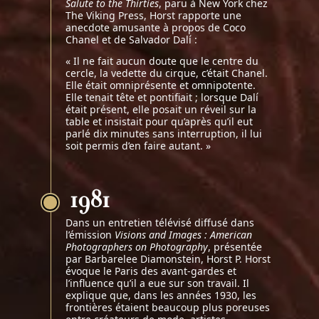
Salute to the Thirties
, paru à New York chez
The Viking Press, Horst rapporte une
anecdote amusante à propos de Coco
Chanel et de Salvador Dalí :
« Il ne fait aucun doute que le centre du
cercle, la vedette du cirque, c’était Chanel.
Elle était omniprésente et omnipotente.
Elle tenait tête et pontifiait ; lorsque Dalí
était présent, elle posait un réveil sur la
table et insistait pour qu’après qu’il eut
parlé dix minutes sans interruption, il lui
soit permis d’en faire autant. »
1981
Dans un entretien télévisé diffusé dans
l’émission
Visions and Images : American
Photographers on Photography
, présentée
par Barbarelee Diamonstein, Horst P. Horst
évoque le Paris des avant-gardes et
l’influence qu’il a eue sur son travail. Il
explique que, dans les années 1930, les
frontières étaient beaucoup plus poreuses