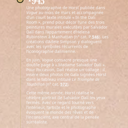
Une photographie de Horst publiée dans
Vogue
au mois de mars et accompagnée
d’un court texte intitulé « In the Dali
Room », prend pour décor l’une des trois
peintures murales exécutées par Salvador
Dalí dans l’appartement d’Helena
Rubinstein à Manhattan (n° cat. P
546
). Les
créations d’Adele Simpson y dialoguent
avec les symboles récurrents de
l’iconographie dalinienne.
En juin,
Vogue
consacre presque une
double page à « Madame Salvador Dalí ».
Pour l’occasion, Dalí réalise un collage : il
insère deux photos de Gala signées Horst
dans le tableau intitulé
Le Triomphe de
Tourbillon
(n° cat.
572
).
Cette même année, Horst réalise le
célèbre portrait de Salvador Dalí les yeux
fermés. Avec ce regard tourné vers
l’intérieur, l’artiste et le photographe
évoquent le monde des rêves et de
l’inconscient, axe central de la pensée
surréaliste.