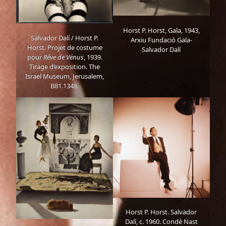
Horst P. Horst, Gala, 1943,
Salvador Dalí / Horst P.
Arxiu Fundació Gala-
Horst. Projet de costume
Salvador Dalí
pour
Rêve de Vénus
, 1939.
Tirage d’exposition. The
Israel Museum, Jerusalem,
B81.1348.
Horst P. Horst. Salvador
Dalí, c. 1960. Condé Nast