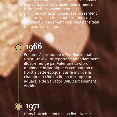
le jour, mais il est vraisemblablement à
l’origine de cette commande. Les
planches-contacts conservées présentent
des portraits et des photographies du
modèle nu, clairement inspirées par l’idéal
de beauté classique.
1966
En juin,
Vogue
publie « The House that
Horst Grew », un reportage abondamment
illustré rédigé par Valentine Lawford,
diplomate britannique et compagnon de
Horst à cette époque.
Sur le mur de la
chambre, à côté du lit
, on distingue une
aquarelle de Salvador Dalí, partiellement
visible.
1971
Dans l’introduction de son livre
Horst :