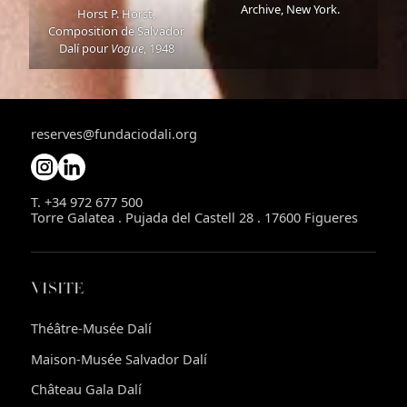
Archive, New York.
Horst P. Horst,
Composition de Salvador
Dalí pour
Vogue
, 1948
reserves@fundaciodali.org
T. +34 972 677 500
Torre Galatea . Pujada del Castell 28 . 17600 Figueres
VISITE
Théâtre-Musée Dalí
Maison-Musée Salvador Dalí
Château Gala Dalí