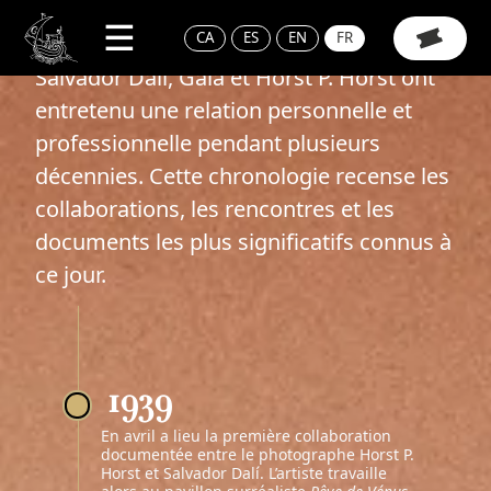
Passer au contenu
CHRONOLOGIE
CA
ES
EN
FR
Navigation principale
Salvador Dalí, Gala et Horst P. Horst ont
entretenu une relation personnelle et
professionnelle pendant plusieurs
décennies. Cette chronologie recense les
collaborations, les rencontres et les
documents les plus significatifs connus à
ce jour.
1939
En avril a lieu la première collaboration
documentée entre le photographe Horst P.
Horst et Salvador Dalí. L’artiste travaille