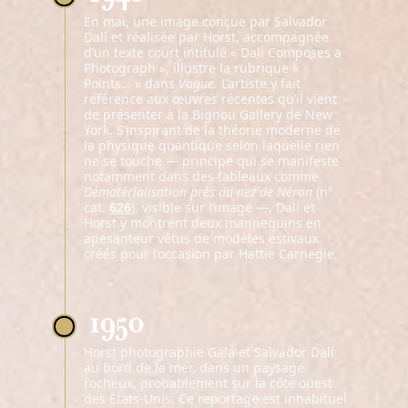
En mai, une image conçue par Salvador
Dalí et réalisée par Horst, accompagnée
d’un texte court intitulé « Dali Composes a
Photograph », illustre la rubrique «
Points… » dans
Vogue
. L’artiste y fait
référence aux œuvres récentes qu’il vient
de présenter à la Bignou Gallery de New
York. S’inspirant de la théorie moderne de
la physique quantique selon laquelle rien
ne se touche — principe qui se manifeste
notamment dans des tableaux comme
Dématérialisation près du nez de Néron
(n°
cat.
626
), visible sur l’image —, Dalí et
Horst y montrent deux mannequins en
apesanteur vêtus de modèles estivaux
créés pour l’occasion par Hattie Carnegie.
1950
Horst photographie Gala et Salvador Dalí
au bord de la mer, dans un paysage
rocheux, probablement sur la côte ouest
des États-Unis. Ce reportage est inhabituel