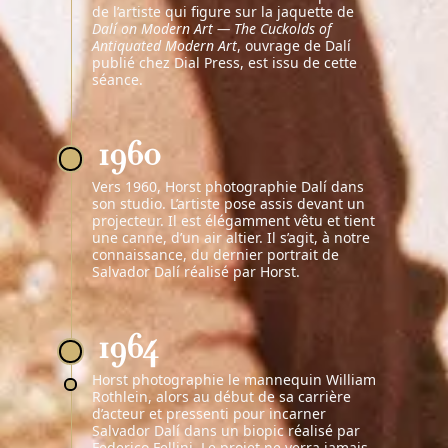
de l’artiste qui figure sur la jaquette de
Dalí on Modern Art — The Cuckolds of
Antiquated Modern Art
, ouvrage de Dalí
publié chez Dial Press, est issu de cette
séance.
1960
Vers 1960, Horst photographie Dalí dans
son studio. L’artiste pose assis devant un
projecteur. Il est élégamment vêtu et tient
une canne, d’un air altier. Il s’agit, à notre
connaissance, du dernier portrait de
Salvador Dalí réalisé par Horst.
1964
Horst photographie le mannequin William
Rothlein, alors au début de sa carrière
d’acteur et pressenti pour incarner
Salvador Dalí dans un biopic réalisé par
Federico Fellini. Le projet ne verra jamais