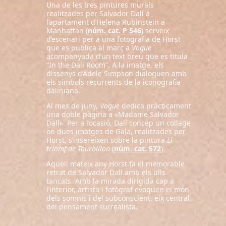
Una de les tres pintures murals
realitzades per Salvador Dalí a
l’apartament d’Helena Rubinstein a
Manhattan (
núm. cat. P 546
) serveix
d’escenari per a una fotografia de Horst
que es publica al març a
Vogue
acompanyada d’un text breu que es titula
“In the Dali Room”. A la imatge, els
dissenys d’Adele Simpson dialoguen amb
els símbols recurrents de la iconografia
daliniana.
Al mes de juny,
Vogue
dedica pràcticament
una doble pàgina a «Madame Salvador
Dalí». Per a l’ocasió, Dalí concep un collage
on dues imatges de Gala, realitzades per
Horst, s’insereixen sobre la pintura
El
triomf de Tourbillon
(
núm. cat. 572
).
Aquell mateix any Horst fa el memorable
retrat de Salvador Dalí amb els ulls
tancats. Amb la mirada dirigida cap a
l’interior, artista i fotògraf evoquen el món
dels somnis i del subconscient, eix central
del pensament surrealista.