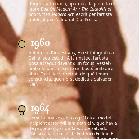
d’aquesta trobada, apareix a la jaqueta del
llibre
Dalí On Modern Art: The Cuckolds of
Antiquated Modern Art
, escrit per l’artista i
publicat per l’editorial Dial Press.
1960
A l’entorn d’aquest any, Horst fotografia a
Dalí al seu estudi. A la imatge, l’artista
posa assegut davant d’un focus. Vesteix
amb elegància i sosté un bastó amb aire
altiu. És el darrer retrat, de què tenim
constància, que Horst dedica a Salvador
Dalí.
1964
Horst fa una sessió fotogràfica al model i
incipient actor William Rothlein, que havia
de protagonitzar un
biopic
de Salvador
Dalí sota la direcció de Federico Fellini. El
projecte no va arribar a veure la llum, però