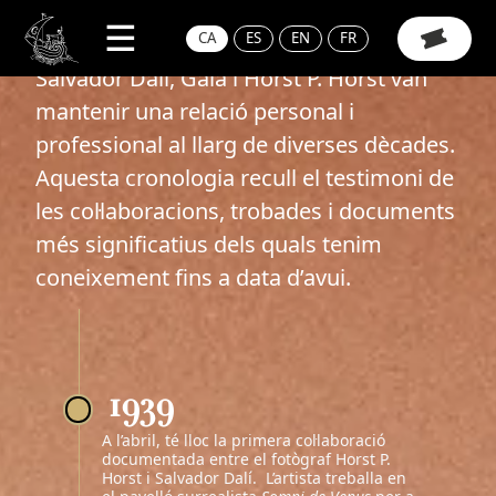
Vés al contingut
CRONOLOGIA
CA
ES
EN
FR
Navegació principal
Salvador Dalí, Gala i Horst P. Horst van
mantenir una relació personal i
professional al llarg de diverses dècades.
Aquesta cronologia recull el testimoni de
les col·laboracions, trobades i documents
més significatius dels quals tenim
coneixement fins a data d’avui.
1939
A l’abril, té lloc la primera col·laboració
documentada entre el fotògraf Horst P.
Horst i Salvador Dalí. L’artista treballa en