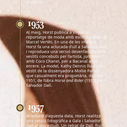
d’interior.
1953
Al maig, Horst publica a
Vogue
un
reportatge de moda amb escenografies de
Marcel Vertès. En una de les imatges,
Horst fa una aclucada d’ull a Salvador Dalí
i reprodueix una versió desenfadada dels
vestits concebuts per l’artista, juntament
amb Coco Chanel, per a Bacanal anys
enrere. La model, Kathy Dennis llueix un
vestit de la dissenyadora Mollie Parnis,
que casualment era propietària, des del
1951, de l’obra
Horse and Rider
(1935) de
Salvador Dalí.
1957
Al voltant d’aquesta data, Horst realitza
una sessió fotogràfica a Gala i Salvador
Dalí al seu estudi. Un retrat de Dalí, fruit