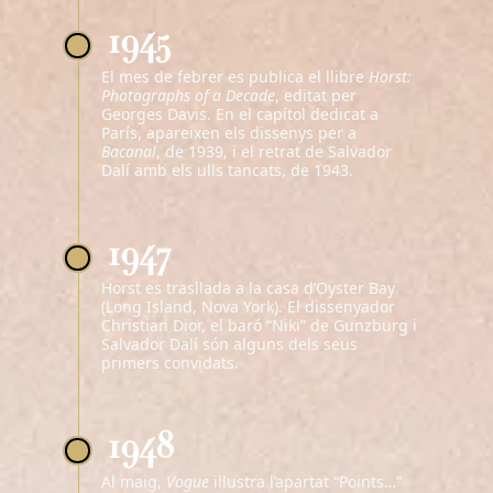
1945
El mes de febrer es publica el llibre
Horst:
Photographs of a Decade
, editat per
Georges Davis. En el capítol dedicat a
París, apareixen els dissenys per a
Bacanal
, de 1939, i el retrat de Salvador
Dalí amb els ulls tancats, de 1943.
1947
Horst es trasllada a la casa d’Oyster Bay
(Long Island, Nova York). El dissenyador
Christian Dior, el baró “Niki” de Gunzburg i
Salvador Dalí són alguns dels seus
primers convidats.
1948
Al maig,
Vogue
il·lustra l’apartat “Points…”