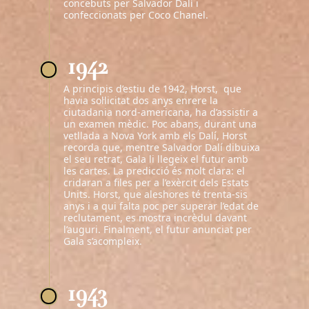
concebuts per Salvador Dalí i
confeccionats per Coco Chanel.
1942
A principis d’estiu de 1942, Horst, que
havia sol·licitat dos anys enrere la
ciutadania nord-americana, ha d’assistir a
un examen mèdic. Poc abans, durant una
vetllada a Nova York amb els Dalí, Horst
recorda que, mentre Salvador Dalí dibuixa
el seu retrat, Gala li llegeix el futur amb
les cartes. La predicció és molt clara: el
cridaran a files per a l’exèrcit dels Estats
Units. Horst, que aleshores té trenta-sis
anys i a qui falta poc per superar l’edat de
reclutament, es mostra incrèdul davant
l’auguri. Finalment, el futur anunciat per
Gala s’acompleix.
1943