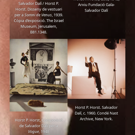
Salvador Dalí / Horst P.
Arxiu Fundació Gala-
Horst. Disseny de vestuari
Salvador Dalí
per a
Somni de Venus
, 1939.
Còpia d’exposició. The Israel
Museum, Jerusalem,
B81.1348.
Horst P. Horst. Salvador
Dalí, c. 1960. Condé Nast
Archive, New York.
Horst P. Horst, Composició
de Salvador Dalí per a
Vogue
, 1948