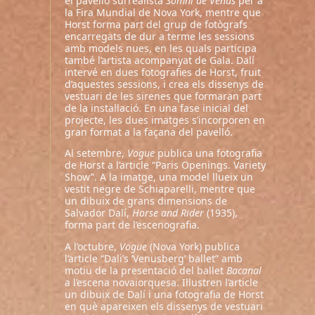
el pavelló surrealista
Somni de Venus
per a
la Fira Mundial de Nova York, mentre que
Horst forma part del grup de fotògrafs
encarregats de dur a terme les sessions
amb models nues, en les quals participa
també l’artista acompanyat de Gala. Dalí
intervé en dues fotografies de Horst, fruit
d’aquestes sessions, i crea els dissenys de
vestuari de les sirenes que formaran part
de la instal·lació. En una fase inicial del
projecte, les dues imatges s’incorporen en
gran format a la façana del pavelló.
Al setembre,
Vogue
publica una fotografia
de Horst a l’article “Paris Openings. Variety
Show”. A la imatge, una model llueix un
vestit negre de Schiaparelli, mentre que
un dibuix de grans dimensions de
Salvador Dalí,
Horse and Rider
(1935),
forma part de l’escenografia.
A l’octubre,
Vogue
(Nova York) publica
l’article “Dali’s ‘Venusberg’ ballet” amb
motiu de la presentació del ballet
Bacanal
a l’escena novaiorquesa. Il·lustren l’article
un dibuix de Dalí i una fotografia de Horst
en què apareixen els dissenys de vestuari