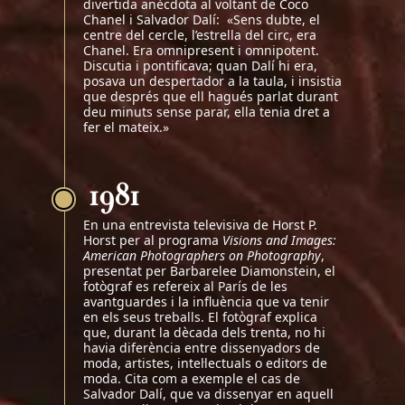
divertida anècdota al voltant de Coco
Chanel i Salvador Dalí: «Sens dubte, el
centre del cercle, l’estrella del circ, era
Chanel. Era omnipresent i omnipotent.
Discutia i pontificava; quan Dalí hi era,
posava un despertador a la taula, i insistia
que després que ell hagués parlat durant
deu minuts sense parar, ella tenia dret a
fer el mateix.»
1981
En una entrevista televisiva de Horst P.
Horst per al programa
Visions and Images:
American Photographers on Photography
,
presentat per Barbarelee Diamonstein, el
fotògraf es refereix al París de les
avantguardes i la influència que va tenir
en els seus treballs. El fotògraf explica
que, durant la dècada dels trenta, no hi
havia diferència entre dissenyadors de
moda, artistes, intel·lectuals o editors de
moda. Cita com a exemple el cas de
Salvador Dalí, que va dissenyar en aquell