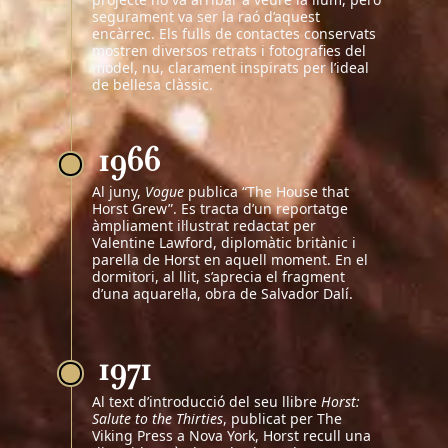
segurament va ser la raó d’aquest
encàrrec. Els fulls de contactes conservats
mostren diversos retrats i fotografies del
model, nu, clarament inspirats per l’ideal
de bellesa clàssic.
1966
Al juny,
Vogue
publica “The House that
Horst Grew”. Es tracta d’un reportatge
àmpliament il·lustrat redactat per
Valentine Lawford, diplomàtic britànic i
parella de Horst en aquell moment. En el
dormitori, al llit, s’aprecia el fragment
d’una aquarel·la, obra de Salvador Dalí.
1971
Al text d’introducció del seu llibre
Horst:
Salute to the Thirties
, publicat per The
Viking Press a Nova York, Horst recull una