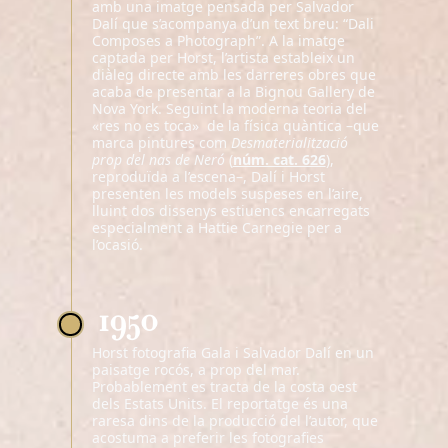
amb una imatge pensada per Salvador
Dalí que s’acompanya d’un text breu: “Dali
Composes a Photograph”. A la imatge
captada per Horst, l’artista estableix un
diàleg directe amb les darreres obres que
acaba de presentar a la Bignou Gallery de
Nova York. Seguint la moderna teoria del
«res no es toca» de la física quàntica –que
marca pintures com
Desmaterialització
prop del nas de Neró
(
núm. cat. 626
),
reproduïda a l’escena–, Dalí i Horst
presenten les models suspeses en l’aire,
lluint dos dissenys estiuencs encarregats
especialment a Hattie Carnegie per a
l’ocasió.
1950
Horst fotografia Gala i Salvador Dalí en un
paisatge rocós, a prop del mar.
Probablement es tracta de la costa oest
dels Estats Units. El reportatge és una
raresa dins de la producció del l’autor, que
acostuma a preferir les fotografies